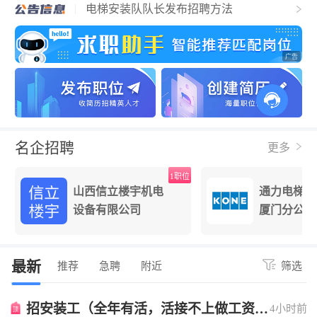
电梯安装队队长发布招聘方法
关于收不到手机验证码的公告
电梯人才招聘网简介
名企招聘
更多
位
1职位
山西信立楼宇机电
通力电梯有
设备有限公司
厦门分公司
最新
推荐
急聘
附近
筛选
招安装工（全年有活，活接不上做工资照
4小时前